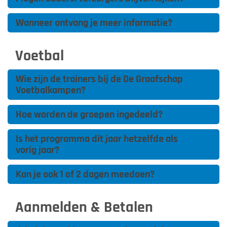
Wanneer ontvang je meer informatie?
Voetbal
Wie zijn de trainers bij de De Graafschap
Voetbalkampen?
Hoe worden de groepen ingedeeld?
Is het programma dit jaar hetzelfde als
vorig jaar?
Kan je ook 1 of 2 dagen meedoen?
Aanmelden & Betalen