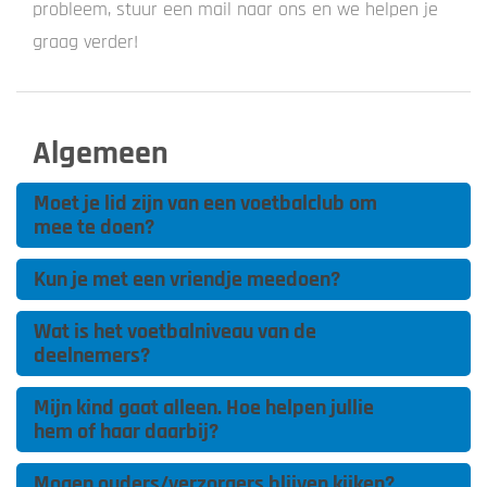
probleem, stuur een mail naar ons en we helpen je
graag verder!
Algemeen
Moet je lid zijn van een voetbalclub om
mee te doen?
Kun je met een vriendje meedoen?
Wat is het voetbalniveau van de
deelnemers?
Mijn kind gaat alleen. Hoe helpen jullie
hem of haar daarbij?
Mogen ouders/verzorgers blijven kijken?